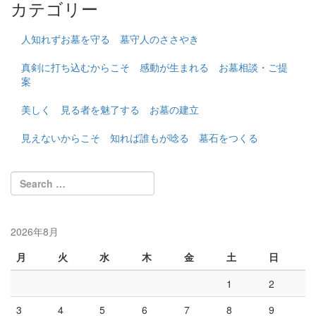
カテゴリー
人知れずお墓を守る 墓守人のささやき
真剣に打ち込むからこそ 感動が生まれる お墓相談・ご提
案
美しく 見る者を魅了する お墓の建立
見えないからこそ 知れば誰もが唸る 墓石をつくる
2026年8月
月
火
水
木
金
土
日
1
2
3
4
5
6
7
8
9