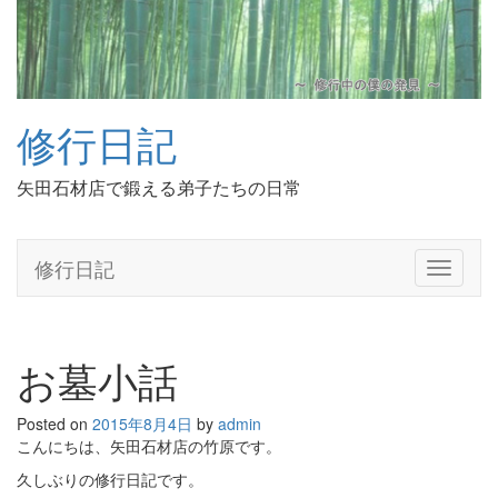
修行日記
矢田石材店で鍛える弟子たちの日常
修行日記
T
o
g
g
l
お墓小話
e
n
Posted on
2015年8月4日
by
admin
a
こんにちは、矢田石材店の竹原です。
v
i
久しぶりの修行日記です。
g