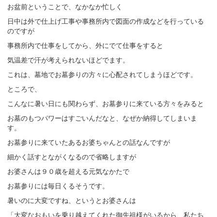
お盆前ということで、なかなか忙しく
a
t
日中は外で仕上げ工事や事務所内で図面の作成などを行っている
i
のですが
o
事務所内で仕事をしてから、外にでて仕事をすると
n
気温差で汗が考えられないほどでます。
これは、墓地でお墓参りの方々に心配されてしまうほどです。
ところで、
こんなに暑い日にも関わらず、お墓参りに来ている方々をみると
お墓のもつパワーはすごいんだなと、なぜか納得してしまいま
す。
お墓参りに来ていたあるお婆ちゃんとの話なんですが
細かく話すとながくなるので省略しますが
お婆さんは９０歳を超える元気なかたで
お墓参りには毎日くるそうです。
暑いのに大変ですね、というとお婆さんは
「大変なおもいを乗り越えてくれた御先祖様がいるから、私たち